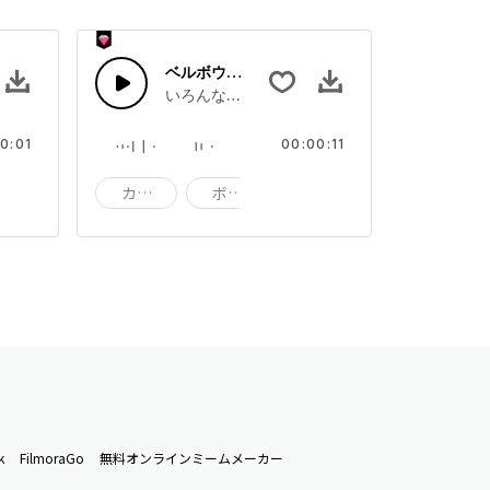
ベルボウル 25
ンドエフェクトコレクション
ーンで繰り広げられる種類豊富なボウルのサウンドエフェクトコレクシ
いろんなピッチのトーンで繰り広げられる種類
0:01
00:00:11
インパクト
カップ
ボウル
インパクト
k
FilmoraGo
無料オンラインミームメーカー