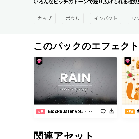
いろんなピッチのトーンで繰り広げられる種類
カップ
ボウル
インパクト
ワ
このパックのエフェク
Blockbuster Vol3 - レインパック
秋
人気
NEW
関連アセット