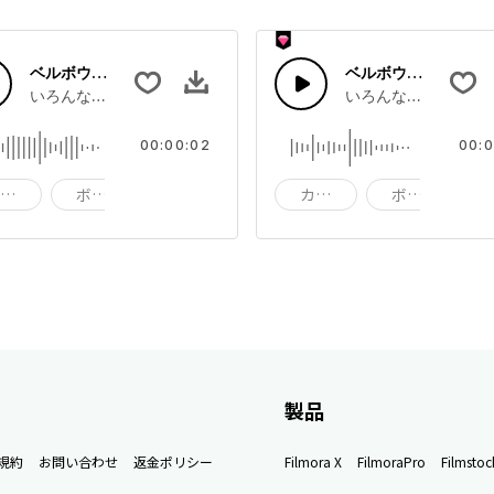
ベルボウル 27
ベルボウル 26
る種類豊富なボウルのサウンドエフェクトコレクション
いろんなピッチのトーンで繰り広げられる種類豊富なボウルのサウ
いろんなピッチのト
00:00:02
00:0
カップ
ボウル
インパクト
カップ
ボウル
製品
規約
お問い合わせ
返金ポリシー
Filmora X
FilmoraPro
Filmstoc