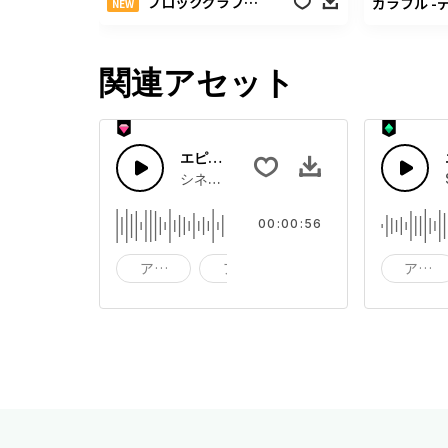
ブロックグラフパック
NEW
関連アセット
エピックスポーツドラム
シネマティックドラムビート
00:00:56
アクション
アド
バックグラウンド
アクシ