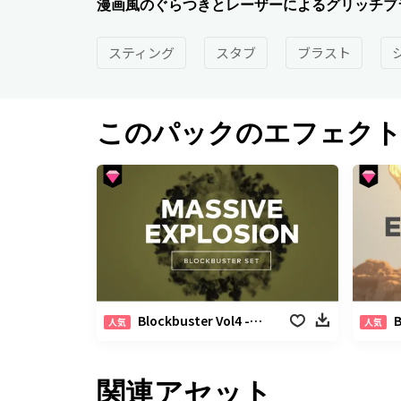
漫画風のぐらつきとレーザーによるグリッチブ
スティング
スタブ
ブラスト
このパックのエフェク
Blockbuster Vol4 -大爆発パック
B
人気
人気
関連アセット