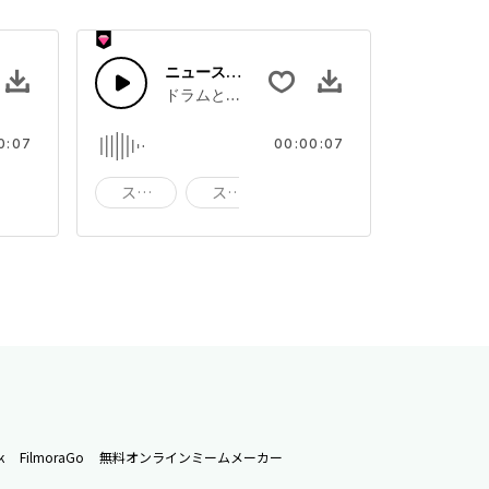
ニュースアラートスティング
またはテレビのスイッチオフ
ドラムとシンセが刺すような風
0:07
00:00:07
ブラスト
スティング
スタブ
ブラスト
k
FilmoraGo
無料オンラインミームメーカー