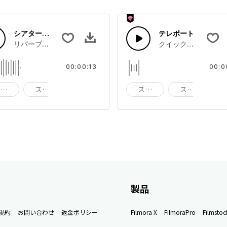
シアターライザー
テレポート
ムスティング
リバーブ付きのシアターストリングとシンセパッドライザー
クイックテレポート
00:00:13
00:0
スティング
スタブ
ブラスト
スティング
スタブ
製品
規約
お問い合わせ
返金ポリシー
Filmora X
FilmoraPro
Filmstoc