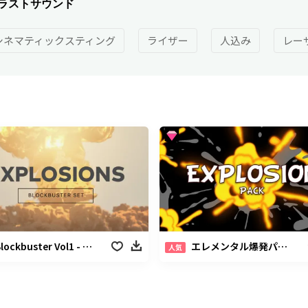
ラストサウンド
シネマティックスティング
ライザー
人込み
レー
ト
lockbuster Vol1 - 爆発パック
エレメンタル爆発パック
人気