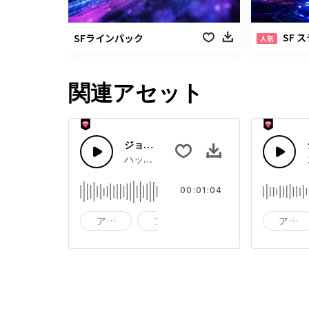
SF 
SFラインパック
人気
関連アセット
ジョイフルウクレレ
ハッピーなウクレレのメロディーとベース
00:01:04
アコースティック
アド
バックグラウンド
アコー