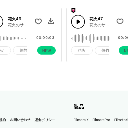
花火49
花火47
、飛び散る花火、点灯する灯芯
花火のサウンドエフェクトコレクション、飛び散る花火、点灯する
花火のサウンドエフ
00:00:03
00:0
花火
爆竹
ホリデー
花火
爆竹
NEW
N
製品
規約
お問い合わせ
返金ポリシー
Filmora X
FilmoraPro
Filmstoc