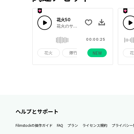
花火50
花火のサウンドエフェクトコレクション
00:00:25
花火
爆竹
ホリデー
NEW
ヘルプとサポート
Filmstockの操作ガイド
FAQ
プラン
ライセンス規約
プライバシー