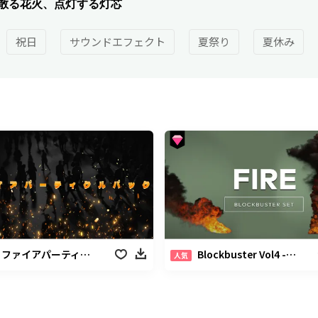
散る花火、点灯する灯芯
祝日
サウンドエフェクト
夏祭り
夏休み
ト
ファイアパーティクルパック
Blockbuster Vol4 -ファイアーパック
人気