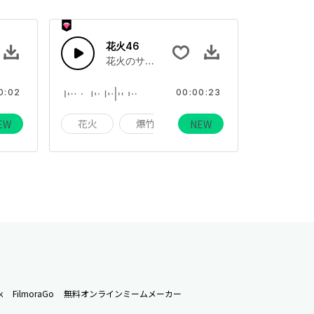
花火46
灯芯
ェクトコレクション、飛び散る花火、点灯する灯芯
花火のサウンドエフェクトコレクション、飛び
0:02
00:00:23
ホリデー
花火
爆竹
ホリデー
EW
NEW
k
FilmoraGo
無料オンラインミームメーカー