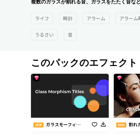
複数のガラスが割れる音、ガラスをたたく音な
ライフ
時計
アラーム
アラーム
うるさい
音
このパックのエフェクト
ガラスモーフィズムパック
割れガラス風
NEW
NEW