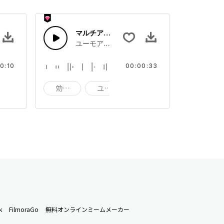
 27
マルチアニメサウンド 25
漫画やいたずらサウンドエフェクト
ユーモアたっぷりの漫画やいたずらサウンドエ
0:10
00:00:33
いたずら
効果音
ユーモア
いたずら
k
FilmoraGo
無料オンラインミームメーカー