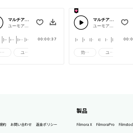
マルチアニメサウンド 28
マルチアニメサウンド
ンドエフェクト
ユーモアたっぷりの漫画やいたずらサウンドエフェクト
ユーモアたっぷりの
00:00:37
00:0
効果音
ユーモア
いたずら
効果音
ユーモア
製品
規約
お問い合わせ
返金ポリシー
Filmora X
FilmoraPro
Filmstoc