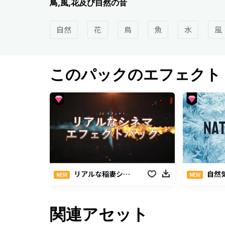
鳥,風,花及び自然の音
自然
花
鳥
魚
水
風
このパックのエフェクト
リアルな稲妻シネマティックエフェクト
自然
NEW
NEW
関連アセット