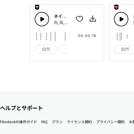
ネイチャー効果音 30
鳥,風,花及び自然の音
00:00:19
自然
花
鳥
自然
ヘルプとサポート
Filmstockの操作ガイド
FAQ
プラン
ライセンス規約
プライバシー規約
お