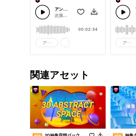
アンビエントシネマ ダブステップ Vol.2
次第にフェードアウトするアンビエントシ
00:02:34
アコースティック
アコースティックギター
アンビエント
アンビ
関連アセット
3D抽象空間パック
抽象タ
NEW
NEW