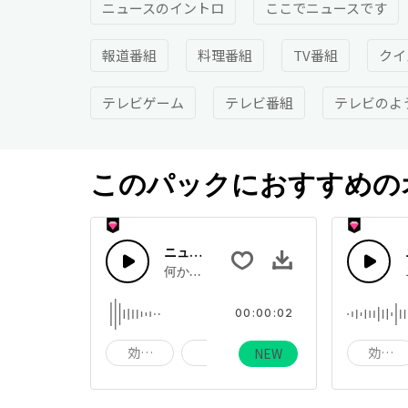
ニュースのイントロ
ここでニュースです
報道番組
料理番組
TV番組
クイ
テレビゲーム
テレビ番組
テレビのよ
このパックにおすすめの
ニュースアイコン２
何か通知が出たようなイメージの、ホップ
00:00:02
効果音
音
サウンド
効果音
NEW