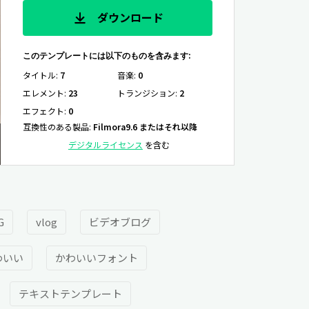
ダウンロード
このテンプレートには以下のものを含みます:
タイトル
:
7
音楽
:
0
エレメント
:
23
トランジション
:
2
エフェクト
:
0
互換性のある製品
:
Filmora9.6 またはそれ以降
デジタルライセンス
を含む
G
vlog
ビデオブログ
わいい
かわいいフォント
テキストテンプレート