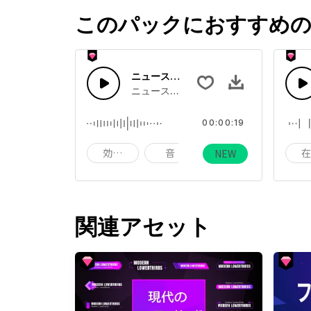
このパックにおすすめの
ニュース速報ジングル２
ニュースのオープニング、エンディング
00:00:19
効果音
音
サウンド
NEW
関連アセット