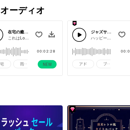
オーディオ
在宅の癒される雨音
ジャズサニーデイ
で使えそうなジングルです。
これはLofiについての音楽です-在宅雨の癒される音。
ハッピージャズギタ
00:02:28
00:0
在宅
雨が降る
小雨
アド
ブライト
NEW