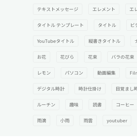
テキストメッセージ
エレメント
エ
タイトル テンプレート
タイトル
ビ
YouTubeタイトル
縦書きタイトル
お花
花びら
花束
バラの花束
レモン
パソコン
動画編集
Fi
デジタル時計
時計仕掛け
目覚まし
ルーチン
趣味
読書
コーヒー
雨滴
小雨
雨雲
youtuber