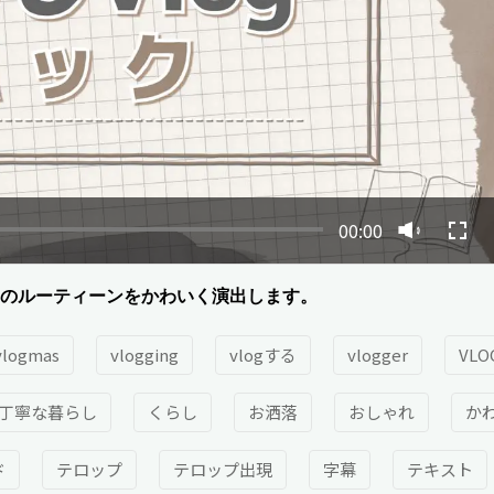
00:00
たのルーティーンをかわいく演出します。
vlogmas
vlogging
vlogする
vlogger
VLO
丁寧な暮らし
くらし
お洒落
おしゃれ
か
ド
テロップ
テロップ出現
字幕
テキスト