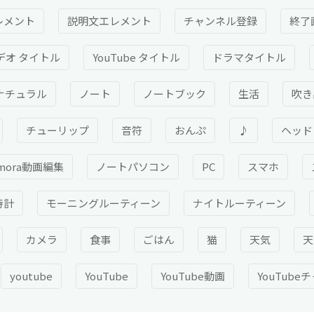
レメント
説明文エレメント
チャンネル登録
終了
デオ タイトル
YouTube タイトル
ドラマタイトル
ナチュラル
ノート
ノートブック
生活
吹き
チューリップ
音符
おんぷ
♪
ヘッド
lmora動画編集
ノートパソコン
PC
スマホ
時計
モーニングルーティーン
ナイトルーティーン
カメラ
食事
ごはん
猫
天気
天
youtube
YouTube
YouTube動画
YouTube