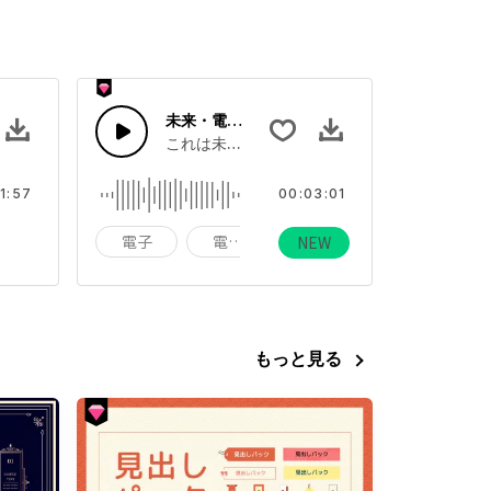
未来・電子・Lo-Fi
ーとベース,ライトジャズドラム
これは未来・電子・Lo-Fiについての曲です。
1:57
00:03:01
コーポレート
電子
電子音
電子音源
NEW
もっと見る