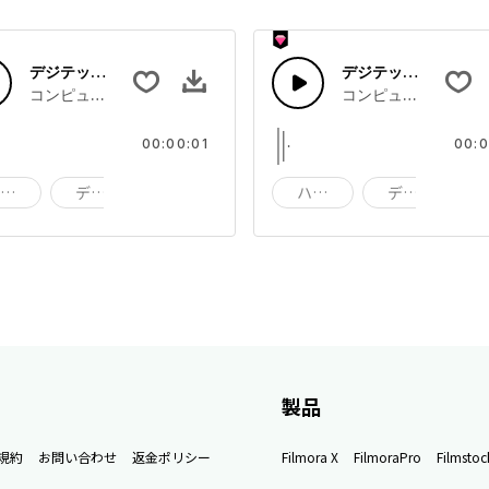
デジテック27
デジテック26
せ
コンピューターのデジタル音の組み合わせ
コンピューターのデ
00:00:01
00:0
ハイテク
デジタル技術
デジタル
ハイテク
デジタル技術
製品
規約
お問い合わせ
返金ポリシー
Filmora X
FilmoraPro
Filmstoc