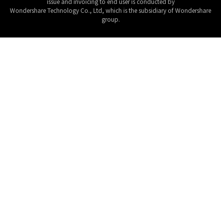
issue and invoicing to end user is conducted by
Wondershare Technology Co., Ltd, which is the subsidiary of Wondershare
group.