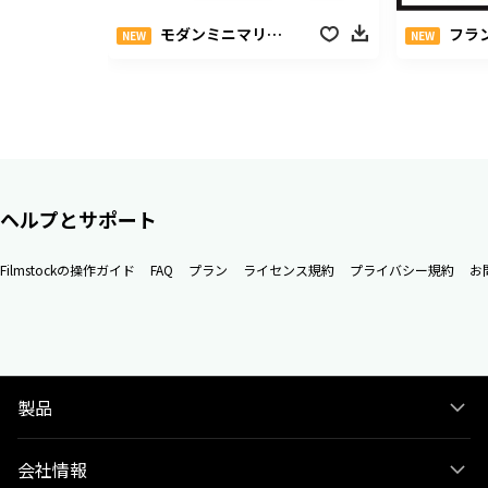
モダンミニマリストファッションパック
フラン
NEW
NEW
ヘルプとサポート
Filmstockの操作ガイド
FAQ
プラン
ライセンス規約
プライバシー規約
お
製品
会社情報