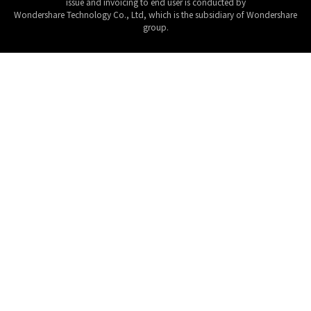
issue and invoicing to end user is conducted by
Wondershare Technology Co., Ltd, which is the subsidiary of Wondershare
group.