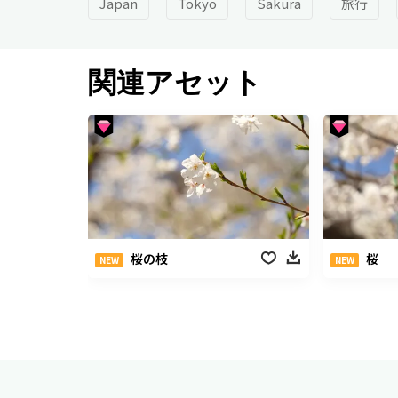
Japan
Tokyo
Sakura
旅行
関連アセット
桜の枝
桜
NEW
NEW