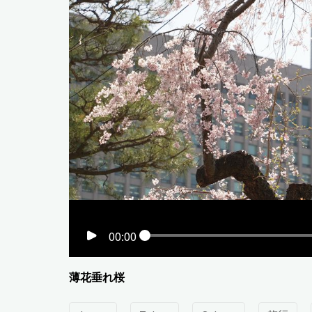
00:00
薄花垂れ桜