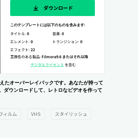
ダウンロード
このテンプレートには以下のものを含みます:
タイトル
:
0
音楽
:
0
エレメント
:
0
トランジション
:
0
エフェクト
:
22
互換性のある製品
:
Filmora9.6 またはそれ以降
デジタルライセンス
を含む
備えたオーバーレイパックです。あなたが持って
。ダウンロードして、レトロなビデオを作って
フィルム
VHS
スタイリッシュ