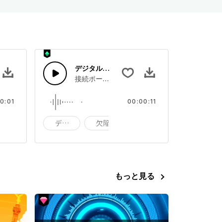
デジタルエラー
ているグリッチ音。
接続ポートを通り抜けている電流の音。
0:01
00:00:11
SF
デジタル
欠陥
ショート
もっと見る