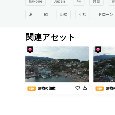
hakone
Japan
4K
真鶴
港
緑
新緑
空撮
ドローン
関連アセット
建物の俯瞰
建物
NEW
NEW