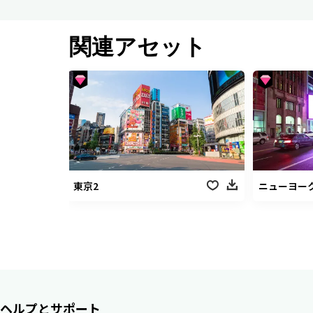
関連アセット
東京2
ニューヨー
ヘルプとサポート