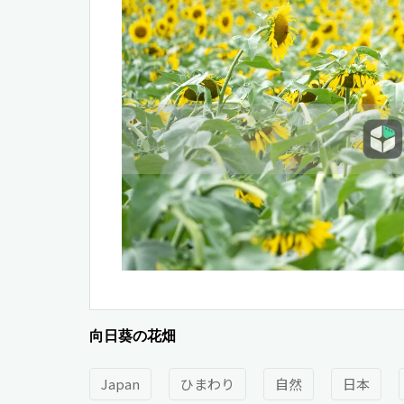
向日葵の花畑
Japan
ひまわり
自然
日本