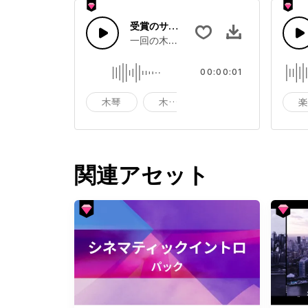
受賞のサウンド28
一回の木琴トーン
00:00:01
木琴
木琴ワンショット
トーン
関連アセット