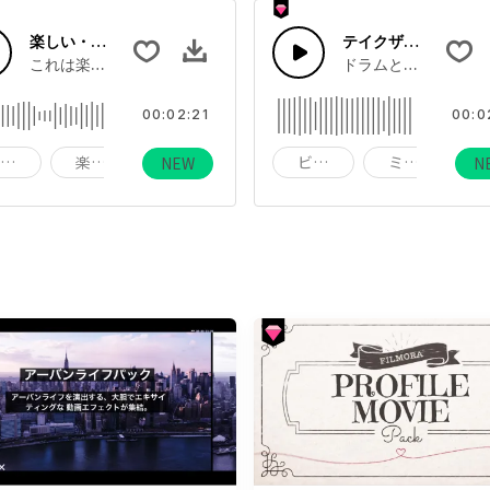
楽しい・楽観的・ロマンチック
テイクザリープ
これは楽しい・楽観的・ロマンチックについての曲です。
ドラムとシンセサイ
00:02:21
00:0
楽しい
楽観的
ロマンチック
ビート
ミュージック
NEW
N