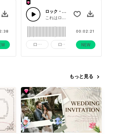
ロック・楽観的・元気
ザーの明るく躍動感満点なアップビートポップ
これはロック・楽観的・元気についての曲です
2:38
00:02:21
楽器
ロック
ロック＆ ロール
楽観的
EW
NEW
もっと見る