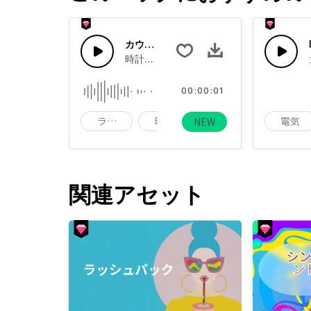
カウントダウン 67
時計がカウントダウンする音やにぎやかな
00:00:01
ライフ
時計
アラーム
電気
NEW
関連アセット