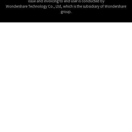
issue and invoicing to end user is conducted by
Wondershare Technology Co., Ltd, which is the subsidiary of Wondershare
group.