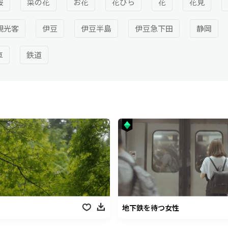
桜
菜の花
お花
花びら
花
花見
観光客
伊豆
伊豆半島
伊豆急下田
静岡
車
鉄道
地下鉄を待つ女性