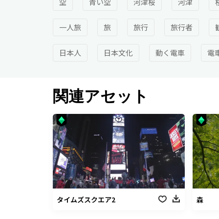
空
青い空
河津桜
河津
一人旅
旅
旅行
旅行者
日本人
日本文化
動く電車
電
関連アセット
タイムズスクエア2
森