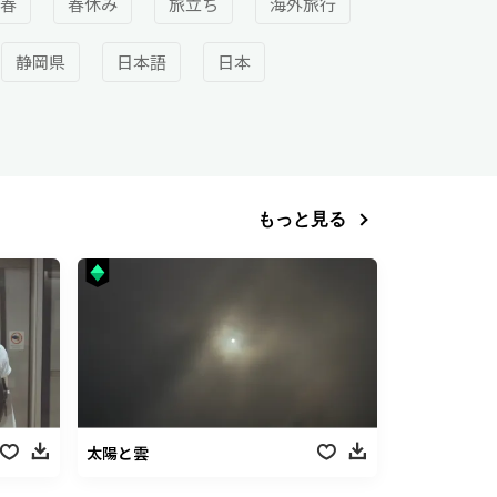
春
春休み
旅立ち
海外旅行
静岡県
日本語
日本
もっと見る
太陽と雲