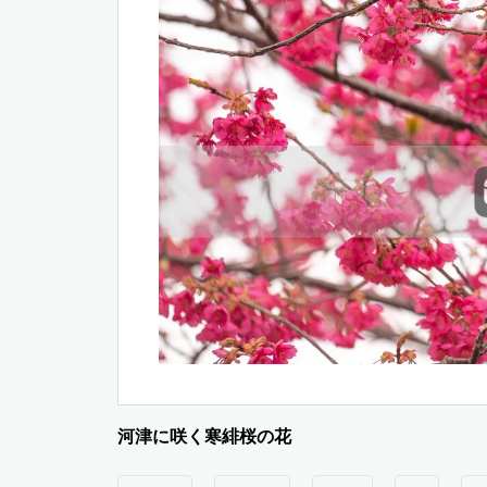
河津に咲く寒緋桜の花