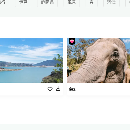
旅行
伊豆
静岡県
風景
春
河津
象2