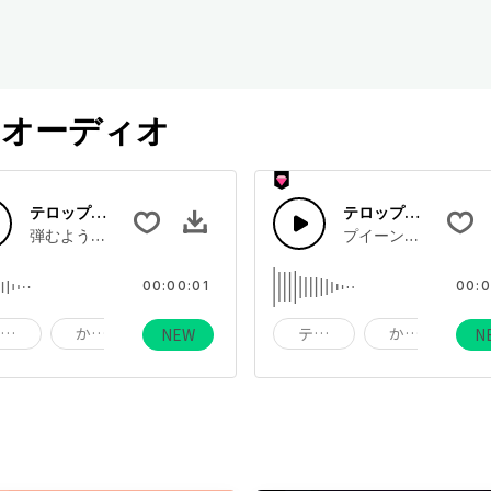
オーディオ
テロップ出現（連続ジャンプ）
テロップ出現（ひら
る時に使えそうな少し長めのテロップ音。
弾むようなポップな印象のアニメ効果音
プイーンというかわ
00:00:01
00:0
テロップ出現
かわいい
ピューン
テロップ出現
かわいい
NEW
N