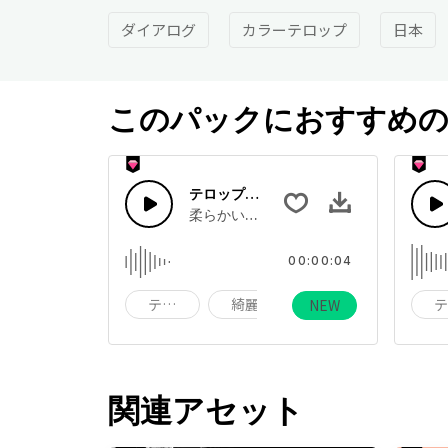
ダイアログ
カラーテロップ
日本
このパックにおすすめの
テロップ出現（ニュース）
柔らかい印象で大事なポイントを紹介す
00:00:04
テロップ出現
綺麗
真面目
NEW
関連アセット