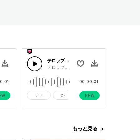
めき）
テロップ出現（ピューン）
いい印象の短いアニメ効果音。
テロップに使いやすそうな、短くてかわいいア
0:01
00:00:01
ピューン
テロップ出現
かわいい
ピューン
EW
NEW
もっと見る