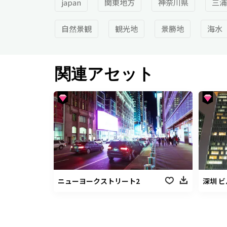
japan
関東地方
神奈川県
三浦
自然景観
観光地
景勝地
海水
関連アセット
ニューヨークストリート2
深圳 ビ