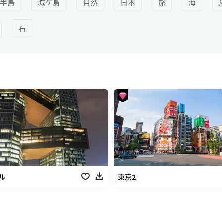
半島
城ケ島
自然
日本
旅
海
石
ル
東京2