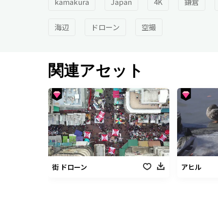
kamakura
Japan
4K
鎌倉
海辺
ドローン
空撮
関連アセット
街 ドローン
アヒル