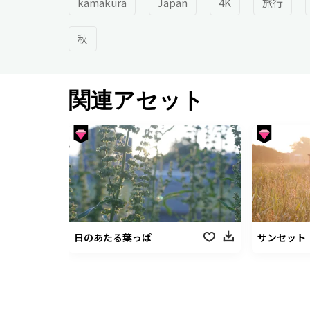
kamakura
Japan
4K
旅行
秋
関連アセット
日のあたる葉っぱ
サンセット