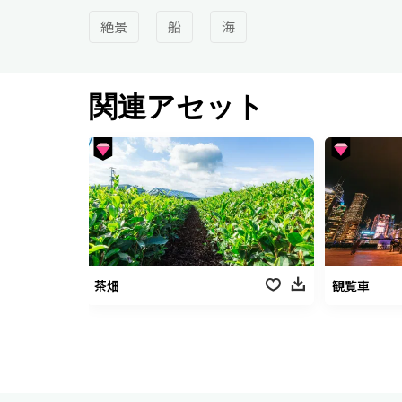
絶景
船
海
関連アセット
茶畑
観覧車