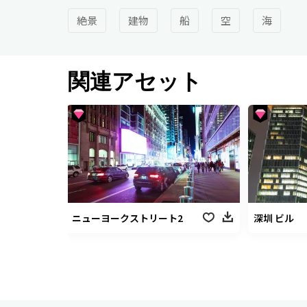
絶景
建物
船
空
海
関連アセット
ニューヨークストリート2
深圳 ビル