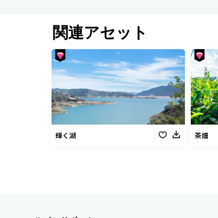
関連アセット
輝く湖
茶畑