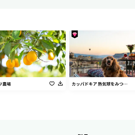
ツ農場
カッパドキア 熱気球をみつめる犬2