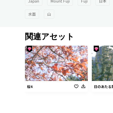
Japan
Mount Fuji
Fuji
日本
水面
山
関連アセット
桜4
日のあたる