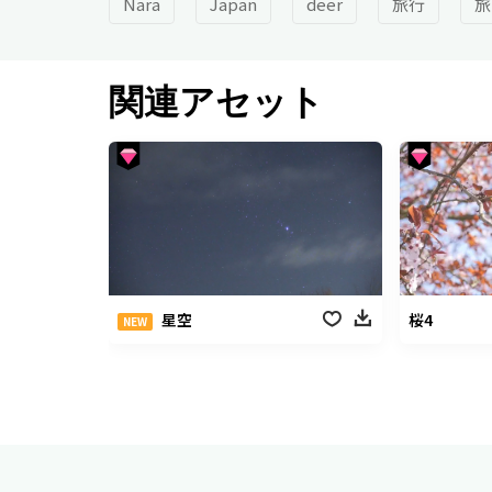
Nara
Japan
deer
旅行
旅
関連アセット
星空
桜4
NEW