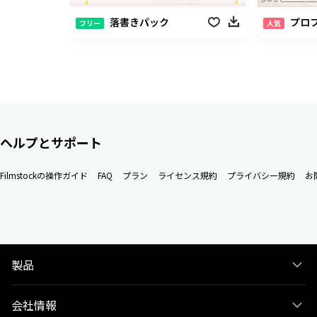
落書きパック
プロフィ
フリー
人気
ヘルプとサポート
Filmstockの操作ガイド
FAQ
プラン
ライセンス規約
プライバシー規約
お
製品
会社情報