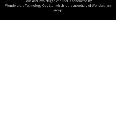
issue and invoicing to end user is conducted by
Wondershare Technology Co., Ltd, which is the subsidiary of Wondershare
group.