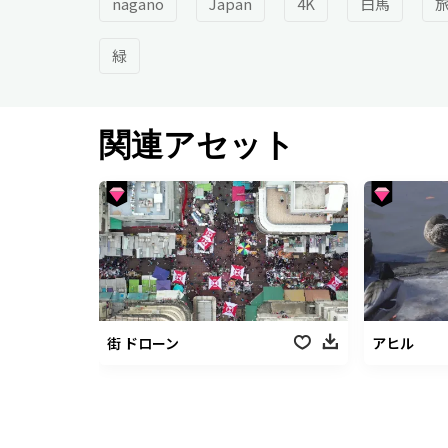
nagano
Japan
4K
白馬
緑
関連アセット
街 ドローン
アヒル