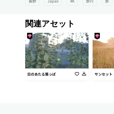
長野
Japan
4K
旅行
旅
関連アセット
日のあたる葉っぱ
サンセット