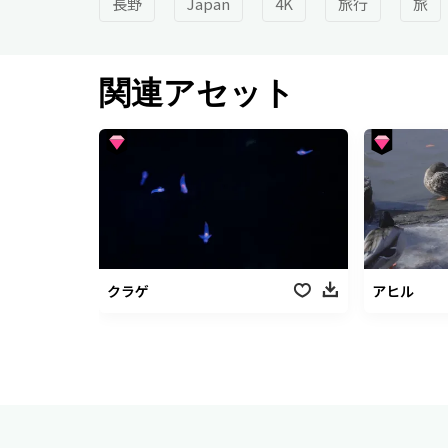
長野
Japan
4K
旅行
旅
関連アセット
クラゲ
アヒル