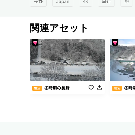
長野
Japan
4K
旅行
旅
関連アセット
冬時期の長野
冬時
NEW
NEW