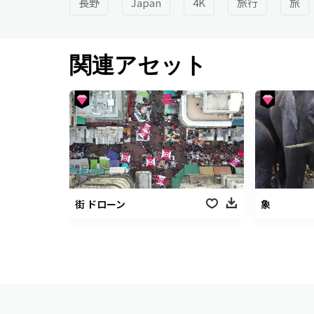
長野
Japan
4K
旅行
旅
関連アセット
街 ドローン
象