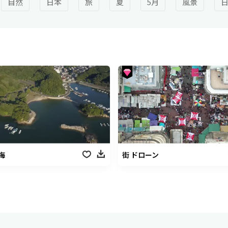
自然
日本
旅
夏
5月
風景
海
街 ドローン