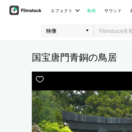
エフェクト
動画
サウンド
国宝唐門青銅の鳥居