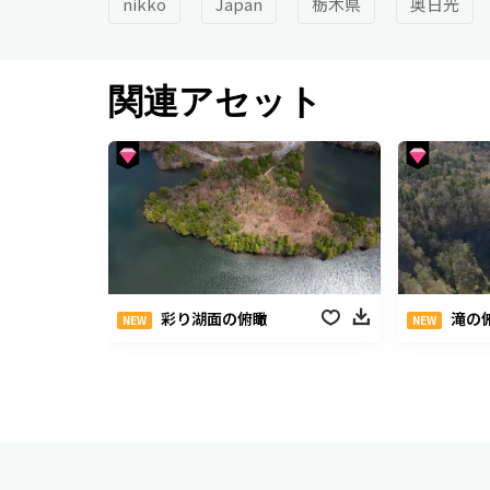
nikko
Japan
栃木県
奥日光
関連アセット
彩り湖面の俯瞰
滝の
NEW
NEW