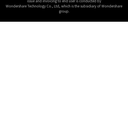
issue and invoicing to end user is conducted by
Wondershare Technology Co., Ltd, which is the subsidiary of Wondershare
group.