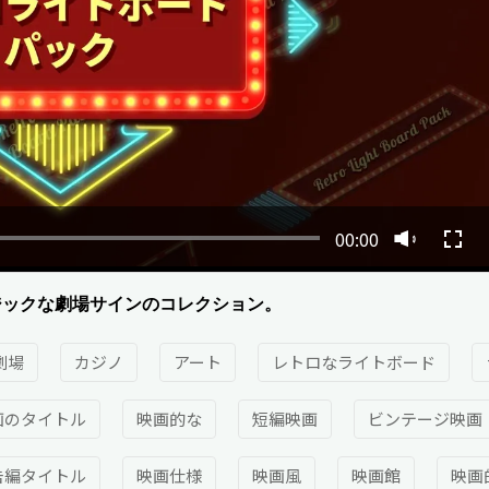
00:00
ジックな劇場サインのコレクション。
劇場
カジノ
アート
レトロなライトボード
画のタイトル
映画的な
短編映画
ビンテージ映画
告編タイトル
映画仕様
映画風
映画館
映画