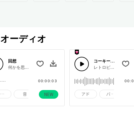
オーディオ
回想
コーキーレトロスイ
ライトドラム
何かを思い出して考える時のような、吹き出し音です。
レトロピアノ,ベース
00:00:03
00:0
効果音
音
サウンド
アド
バックグラウ
NEW