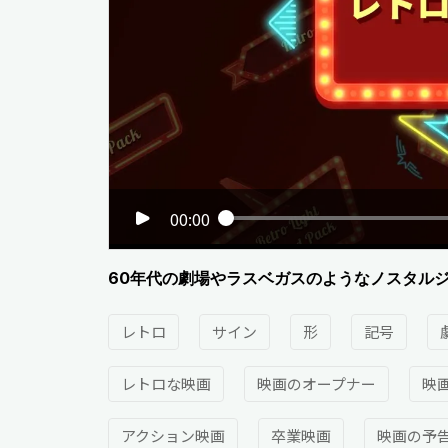
00:00
60年代の劇場やラスベガスのようなノスタル
レトロ
サイン
形
記号
レトロな映画
映画のオープナー
映
アクション映画
卒業映画
映画の予