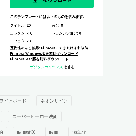
このテンプレートには以下のものを含みます:
タイトル
:
20
音楽
:
0
エレメント
:
0
トランジション
:
0
エフェクト
:
0
互換性のある製品
:
Filmora9.２ またはそれ以降
Filmora Windows版を無料ダウンロード
Filmora Mac版を無料ダウンロード
デジタルライセンス
を含む
ライトボード
ネオンサイン
スーパーヒーロー映画
的
映画輸送
映画
90年代