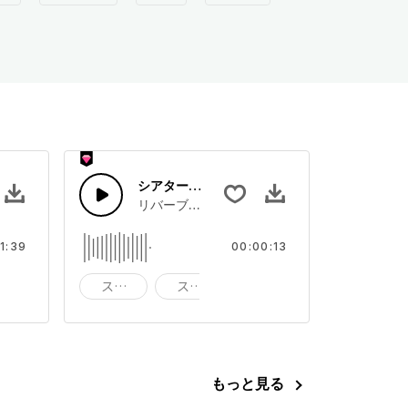
ング
シアターライザー
,ギターとサクソフォン
リバーブ付きのシアターストリングとシンセパ
1:39
00:00:13
ンド
ビッグ バンド
スティング
スタブ
ブラスト
もっと見る