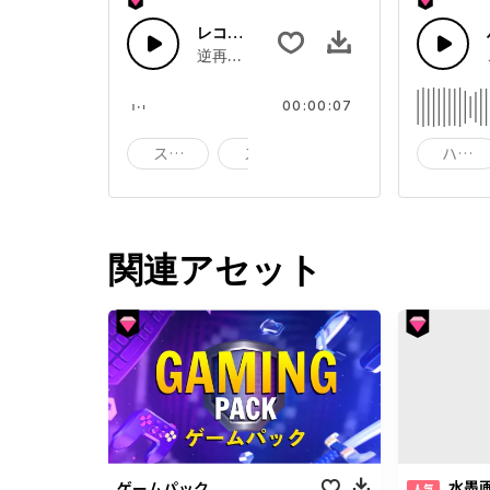
レコード巻き戻し01
逆再生レコード
00:00:07
スティング
スタブ
ブラスト
ハッピ
関連アセット
水墨
ゲームパック
人気