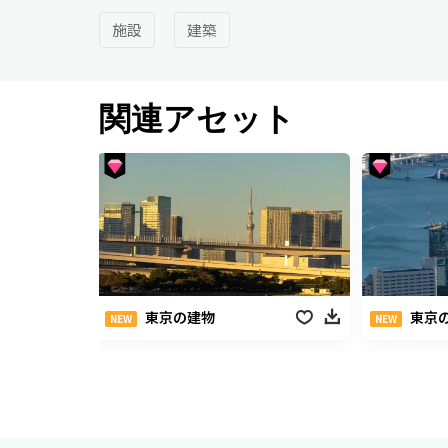
施設
建築
関連アセット
東京の建物
東京
NEW
NEW