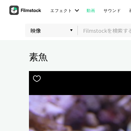
エフェクト
動画
サウンド
素魚