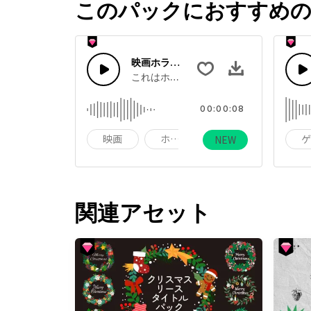
このパックにおすすめの
映画ホラーメタルクレッシェンド
これはホラー風映画、メタルクレッシェ
00:00:08
映画
ホラー映画
ホラー
NEW
関連アセット