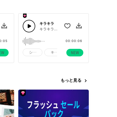
キラキラ
アニメのキラキラ音
キラキラと新しい何かが出現するときの音
0:05
00:00:06
星
シャキーン
キラキラ
星
EW
NEW
もっと見る