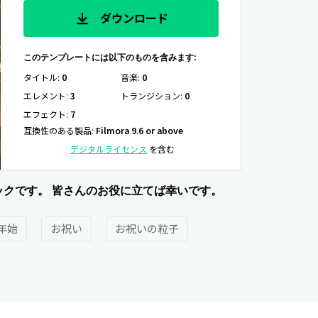
ダウンロード
このテンプレートには以下のものを含みます:
タイトル
:
0
音楽
:
0
エレメント
:
3
トランジション
:
0
エフェクト
:
7
互換性のある製品
:
Filmora 9.6 or above
デジタルライセンス
を含む
ックです。 皆さんのお役に立てば幸いです。
年始
お祝い
お祝いの粒子