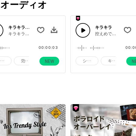
オーディオ
キラキラパワーアップ
キラキラ
ンドの効果音です。
キラキラ輝く音に続くパワーアップ音です。
控えめで尊い印象の
00:00:03
00:0
ゲーム
効果音
音
シャキーン
キラキラ
NEW
N