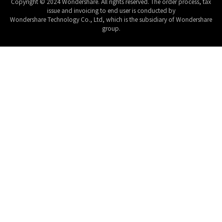
Copyright © 2024 Wondershare. All rights reserved. The order process, tax
issue and invoicing to end user is conducted by
Wondershare Technology Co., Ltd, which is the subsidiary of Wondershare
group.