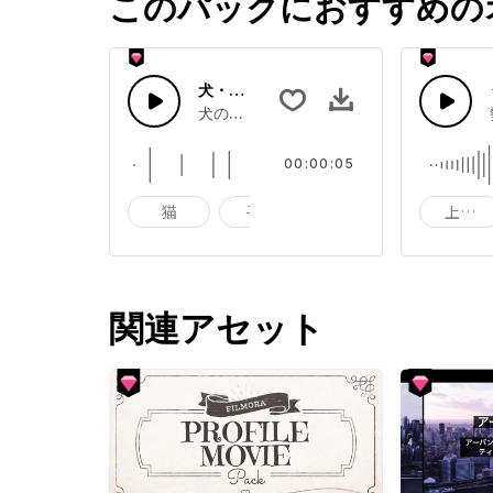
このパックにおすすめの
犬・吠える
犬の吠え声
00:00:05
猫
子猫
ニャー
上昇風
関連アセット