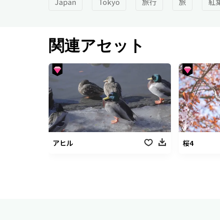
Japan
Tokyo
旅行
旅
紅
関連アセット
アヒル
桜4