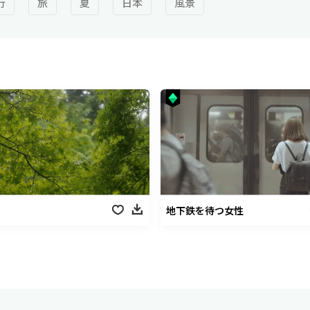
行
旅
夏
日本
風景
地下鉄を待つ女性