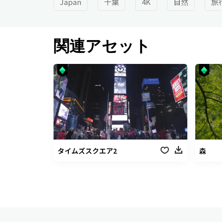
Japan
千葉
4K
自然
旅
関連アセット
タイムズスクエア2
森